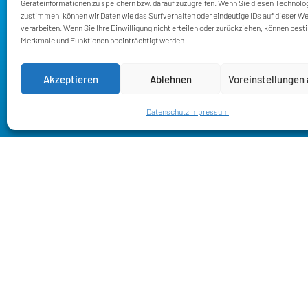
Geräteinformationen zu speichern bzw. darauf zuzugreifen. Wenn Sie diesen Technolo
zustimmen, können wir Daten wie das Surfverhalten oder eindeutige IDs auf dieser W
verarbeiten. Wenn Sie Ihre Einwilligung nicht erteilen oder zurückziehen, können bes
Merkmale und Funktionen beeinträchtigt werden.
Abgeordnetenbüro
Akzeptieren
Ablehnen
Voreinstellungen
Deutscher Bundestag
Platz der Republik 1
Datenschutz
Impressum
11011 Berlin
Wahlkreisbüro
Kleinbahnstr. 19,
59759 Arnsberg