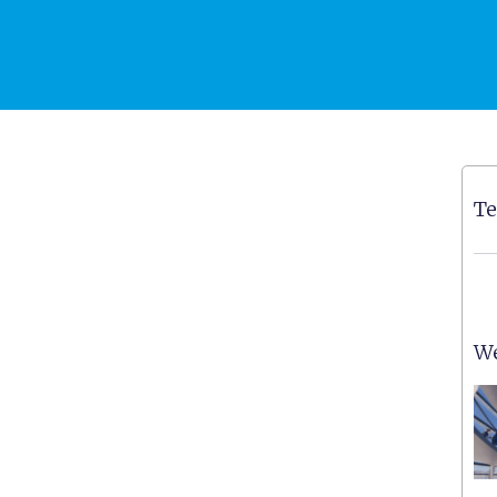
Te
We