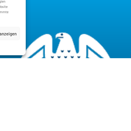
gien
ebsite
timmte
 anzeigen