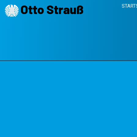
Otto Strauß
START