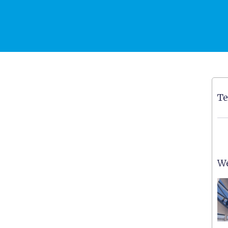
Te
We