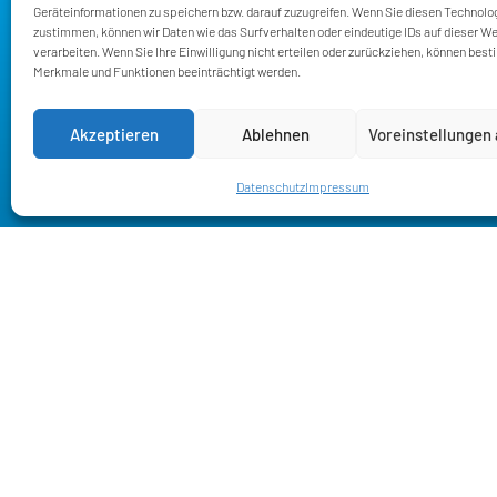
Geräteinformationen zu speichern bzw. darauf zuzugreifen. Wenn Sie diesen Technolo
zustimmen, können wir Daten wie das Surfverhalten oder eindeutige IDs auf dieser W
verarbeiten. Wenn Sie Ihre Einwilligung nicht erteilen oder zurückziehen, können bes
Merkmale und Funktionen beeinträchtigt werden.
Abgeordnetenbüro
Akzeptieren
Ablehnen
Voreinstellungen
Deutscher Bundestag
Platz der Republik 1
Datenschutz
Impressum
11011 Berlin
Wahlkreisbüro
Kleinbahnstr. 19,
59759 Arnsberg