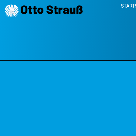
Otto Strauß
START