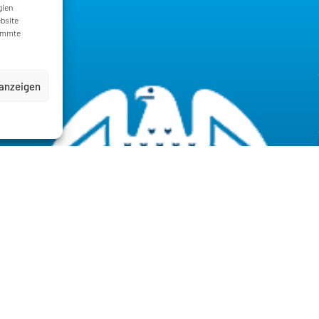
gien
ebsite
timmte
 anzeigen