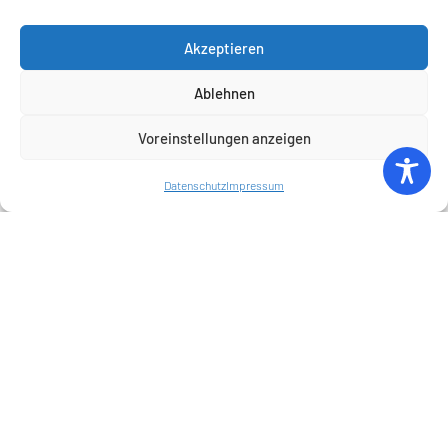
viel für das Falsche
aus
Akzeptieren
44. Sitzung vom
27.11.2025, TOP Epl 25
Ablehnen
Fundstelle im
Protokoll
Voreinstellungen anzeigen
Link zum
Originalvideo
Datenschutz
Impressum
Antrags der Fraktion
der AfD Stellenabbau
bei der Lufthansa als
Alarmsignal –
Erhöhung der
Luftverkehrsteuer
zurücknehmen
34. Sitzung vom